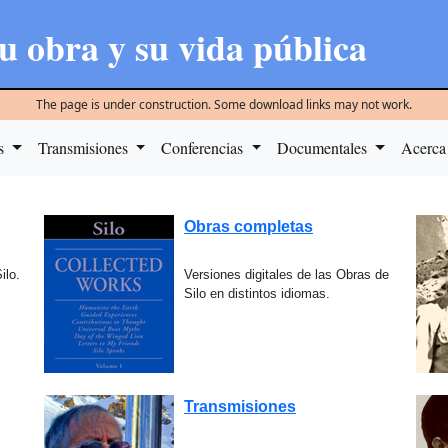
u obra y su vida pública
The page is under construction. Some download links may not work.
as
Transmisiones
Conferencias
Documentales
Acerca
Obras completas
ilo.
Versiones digitales de las Obras de
Silo en distintos idiomas.
Transmisiones