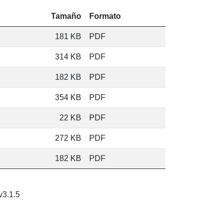
Tamaño
Formato
181 KB
PDF
314 KB
PDF
182 KB
PDF
354 KB
PDF
22 KB
PDF
272 KB
PDF
182 KB
PDF
6 La Comunidad del Mensaje de Silo y del Nuevo Humanismo v3.1.5