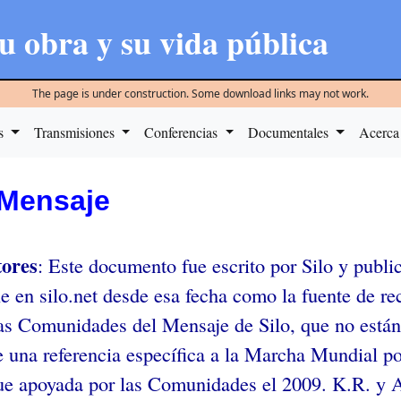
u obra y su vida pública
The page is under construction. Some download links may not work.
as
Transmisiones
Conferencias
Documentales
Acerca
 Mensaje
tores
: Este documento fue escrito por Silo y publi
le en silo.net desde esa fecha como la fuente de r
as Comunidades del Mensaje de Silo, que no están t
e una referencia específica a la Marcha Mundial po
ue apoyada por las Comunidades el 2009. K.R. y 