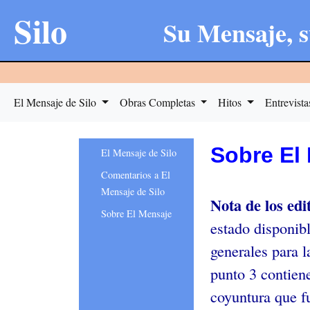
Silo
Su Mensaje, s
El Mensaje de Silo
Obras Completas
Hitos
Entrevist
Sobre El
El Mensaje de Silo
Comentarios a El
Mensaje de Silo
Nota de los edi
Sobre El Mensaje
estado disponib
generales para l
punto 3 contien
coyuntura que f