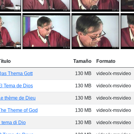
Título
Tamaño
Formato
Das Thema Gott
130 MB
video/x-msvideo
El Tema de Dios
130 MB
video/x-msvideo
Le thème de Dieu
130 MB
video/x-msvideo
The Theme of God
130 MB
video/x-msvideo
l tema di Dio
130 MB
video/x-msvideo