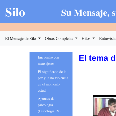
Silo
Su Mensaje, s
El Mensaje de Silo
Obras Completas
Hitos
Entrevist
El tema d
Encuentro con
mensajeros
El significado de la
paz y la no violencia
en el momento
actual
Apuntes de
psicología
(Psicología IV)