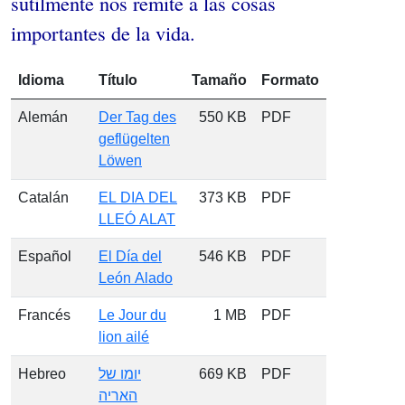
sutilmente nos remite a las cosas
importantes de la vida.
Idioma
Título
Tamaño
Formato
Alemán
Der Tag des
550 KB
PDF
geflügelten
Löwen
Catalán
EL DIA DEL
373 KB
PDF
LLEÓ ALAT
Español
El Día del
546 KB
PDF
León Alado
Francés
Le Jour du
1 MB
PDF
lion ailé
Hebreo
יומו של
669 KB
PDF
האריה