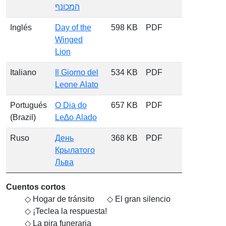
המכונף
Inglés
Day of the
598 KB
PDF
Winged
Lion
Italiano
Il Giorno del
534 KB
PDF
Leone Alato
Portugués
O Dia do
657 KB
PDF
(Brazil)
Le∆o Alado
Ruso
День
368 KB
PDF
Крылатого
Льва
Cuentos cortos
Hogar de tránsito
El gran silencio
¡Teclea la respuesta!
La pira funeraria