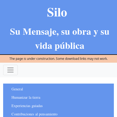
Silo
Su Mensaje, su obra y su
vida pública
The page is under construction. Some download links may not work.
General
Humanizar la tierra
Experiencias guiadas
Contribuciones al pensamiento